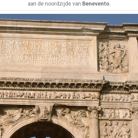
aan de noordzijde van
Benevento
.