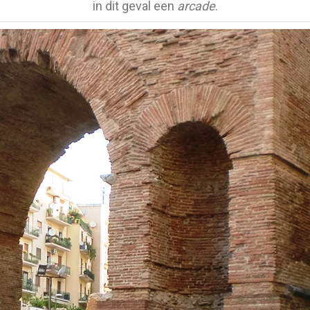
in dit geval een
arcade
.