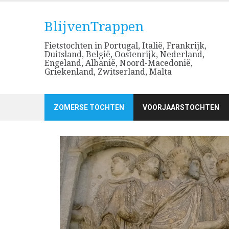
Skip
to
BlijvenTrappen
content
Fietstochten in Portugal, Italië, Frankrijk,
Duitsland, België, Oostenrijk, Nederland,
Engeland, Albanië, Noord-Macedonië,
Griekenland, Zwitserland, Malta
ZOMERSE TOCHTEN
VOORJAARSTOCHTEN