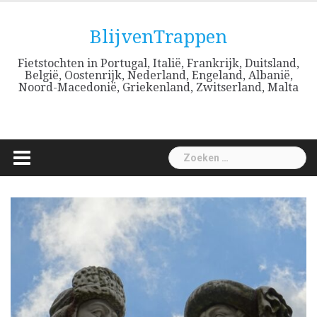
Skip
to
BlijvenTrappen
content
Fietstochten in Portugal, Italië, Frankrijk, Duitsland,
België, Oostenrijk, Nederland, Engeland, Albanië,
Noord-Macedonië, Griekenland, Zwitserland, Malta
Zoeken
naar: