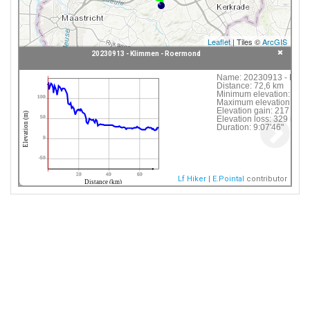
Leaflet
| Tiles ©
ArcGIS
20230913 - Klimmen - Roermond
Click following button or element on the map to
Name:
20230913 - Klim
Distance:
72,6 km
see information about it.
Minimum elevation:
21 
100
Maximum elevation:
141
Elevation gain:
217 m
 20230913 - Klimmen - Roermond
Elevation (m)
Elevation loss:
329 m
50
Duration:
9:07'46"
0
-50
20
40
60
Lf Hiker
|
E.Pointal
contributor
Distance (km)