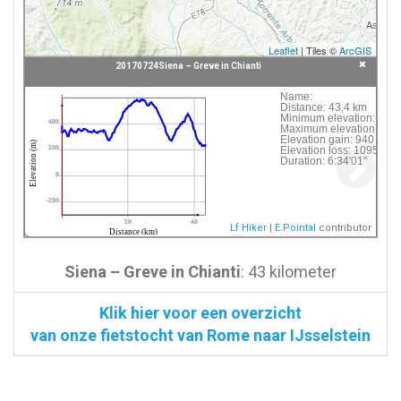
Leaflet
| Tiles ©
ArcGIS
20170724Siena – Greve in Chianti
Click following button or element on the map to
Name:
Distance:
43,4 km
see information about it.
Minimum elevation:
226
400
Maximum elevation:
594
Elevation gain:
940 m
 20170724Siena – Greve in Chianti
Elevation (m)
Elevation loss:
1095 m
200
Duration:
6:34'01"
0
-200
20
40
Lf Hiker
|
E.Pointal
contributor
Distance (km)
Siena – Greve in Chianti
: 43 kilometer
Klik hier voor een overzicht
van onze fietstocht van Rome naar IJsselstein