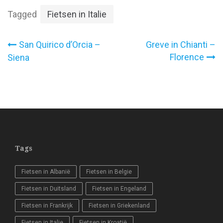
Tagged
Fietsen in Italie
Bericht
San Quirico d’Orcia –
Greve in Chianti –
Florence
Siena
navigatie
Tags
Fietsen in Albanië
Fietsen in Belgie
Fietsen in Duitsland
Fietsen in Engeland
Fietsen in Frankrijk
Fietsen in Griekenland
Fietsen in Italie
Fietsen in Kroatië