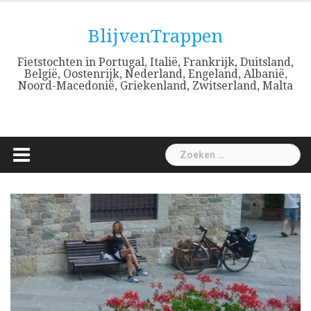
Skip
to
BlijvenTrappen
content
Fietstochten in Portugal, Italië, Frankrijk, Duitsland,
België, Oostenrijk, Nederland, Engeland, Albanië,
Noord-Macedonië, Griekenland, Zwitserland, Malta
Zoeken
naar: