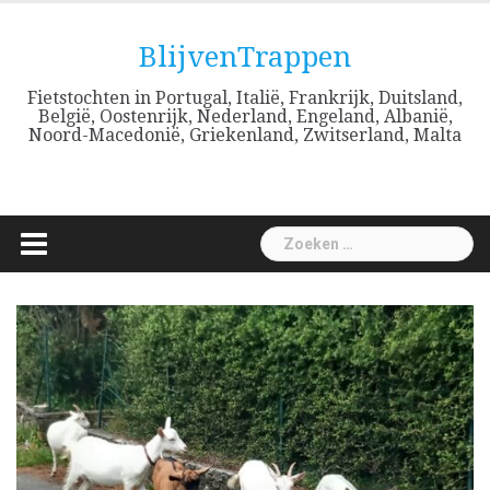
Skip
to
BlijvenTrappen
content
Fietstochten in Portugal, Italië, Frankrijk, Duitsland,
België, Oostenrijk, Nederland, Engeland, Albanië,
Noord-Macedonië, Griekenland, Zwitserland, Malta
Zoeken
naar: