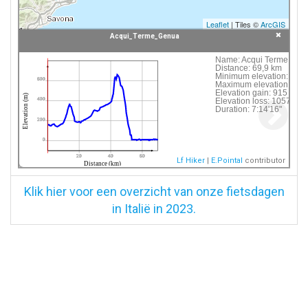
Leaflet
| Tiles ©
ArcGIS
Acqui_Terme_Genua
Click following button or element on the map to
Name:
Acqui Terme - Ge
Distance:
69,9 km
see information about it.
Minimum elevation:
5 m
600
Maximum elevation:
666
Elevation gain:
915 m
 Acqui_Terme_Genua
Elevation (m)
Elevation loss:
1057 m
400
Duration:
7:14'16"
200
0
20
40
60
Lf Hiker
|
E.Pointal
contributor
Distance (km)
Klik hier voor een overzicht van onze fietsdagen
in Italië in 2023.