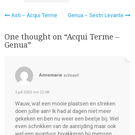
Bericht
Asti – Acqui Terme
Genua – Sestri Levante
navigatie
One thought on “
Acqui Terme –
Genua
”
Annemarie
schreef:
5 juli 2023 om 22:08
Wauw, wat een mooie plaatsen en streken
doen jullie aan! Ik had al dagen niet meer
gekeken en ben nu weer een beetje bij. Wel
even schrikken van de aanrijding maar ook
wel een avontuur, bivakkeren bij mensen