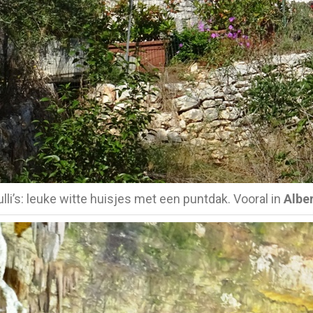
ulli’s: leuke witte huisjes met een puntdak. Vooral in
Albe