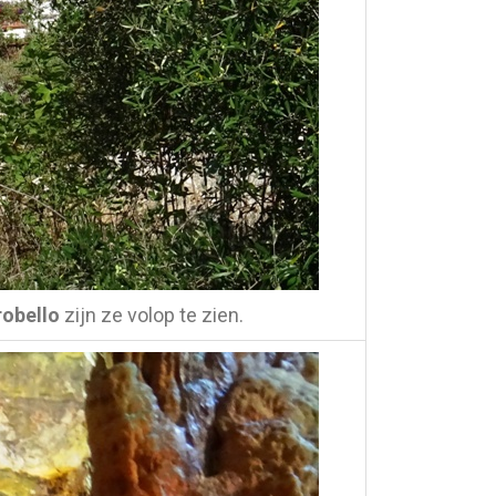
robello
zijn ze volop te zien.