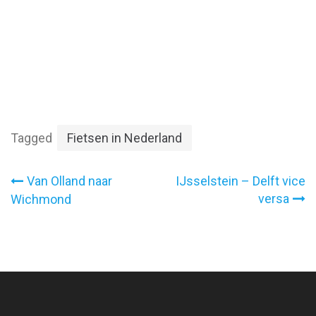
Tagged
Fietsen in Nederland
Bericht
Van Olland naar
IJsselstein – Delft vice
versa
Wichmond
navigatie