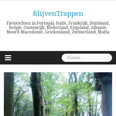
Skip
to
BlijvenTrappen
content
Fietstochten in Portugal, Italië, Frankrijk, Duitsland,
België, Oostenrijk, Nederland, Engeland, Albanië,
Noord-Macedonië, Griekenland, Zwitserland, Malta
Zoeken
naar: