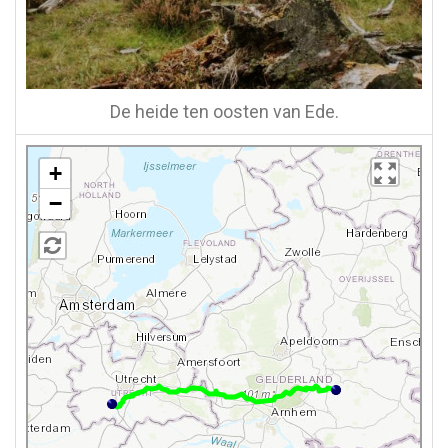
De heide ten oosten van Ede.
+
−