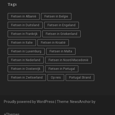
Tags
Fietsen in Albanië
Fietsen in Belgie
Fietsen in Duitsland
Fietsen in Engeland
Fietsen in Frankrijk
Fietsen in Griekenland
Fietsen in Italie
Fietsen in Kroatië
Fietsen in Luxemburg
Fietsen in Malta
Fietsen in Nederland
Fietsen in Noord-Macedonië
Fietsen in Oostenrijk
Fietsen in Portugal
Fietsen in Zwitserland
Op reis
Portugal Strand
Proudly powered by WordPress
|
Theme:
NewsAnchor
by
aThemes.