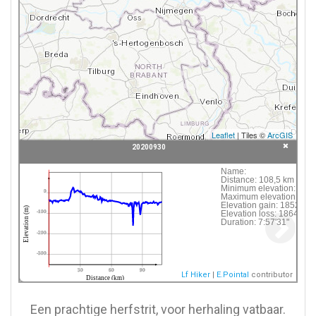
Leaflet
| Tiles ©
ArcGIS
20200930
Click following button or element on the map to
Name:
Distance:
108,5 km
see information about it.
Minimum elevation:
-183
0
Maximum elevation:
40 
Elevation gain:
1852 m
 20200930
Elevation (m)
Elevation loss:
1864 m
-100
Duration:
7:57'31"
-200
-300
30
60
90
Lf Hiker
|
E.Pointal
contributor
Distance (km)
Een prachtige herfstrit, voor herhaling vatbaar.