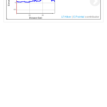
0
-50
30
60
Lf Hiker
|
E.Pointal
contributor
Distance (km)