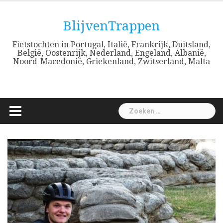
Skip
to
BlijvenTrappen
content
Fietstochten in Portugal, Italië, Frankrijk, Duitsland,
België, Oostenrijk, Nederland, Engeland, Albanië,
Noord-Macedonië, Griekenland, Zwitserland, Malta
Zoeken
naar: