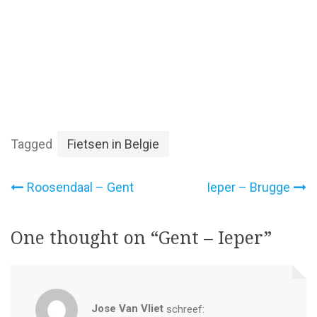
Tagged
Fietsen in Belgie
Bericht
Roosendaal – Gent
Ieper – Brugge
navigatie
One thought on “
Gent – Ieper
”
Jose Van Vliet
schreef: