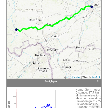
Leaflet
| Tiles ©
ArcGIS
Gent_Ieper
Click following button or element on the map to
Name:
Gent - Ieper
Distance:
87,7 km
see information about it.
Minimum elevation:
4 m
100
Maximum elevation:
53 
Elevation gain:
275 m
 Gent_Ieper
Elevation (m)
Elevation loss:
270 m
50
Duration:
7:35'29"