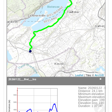
Leaflet
| Tiles ©
ArcGIS
20260122___Biel___Ins
Click following button or element on the map to
Name:
20260122 - Biel -
Distance:
24,1 km
see information about it.
Minimum elevation:
414
550
Maximum elevation:
494
Elevation gain:
199 m
 20260122___Biel___Ins
Elevation (m)
Elevation loss:
190 m
500
Duration:
1:37'34"
450