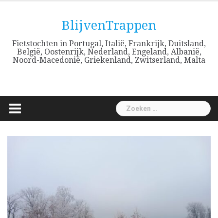
Skip
to
BlijvenTrappen
content
Fietstochten in Portugal, Italië, Frankrijk, Duitsland,
België, Oostenrijk, Nederland, Engeland, Albanië,
Noord-Macedonië, Griekenland, Zwitserland, Malta
Zoeken
naar: