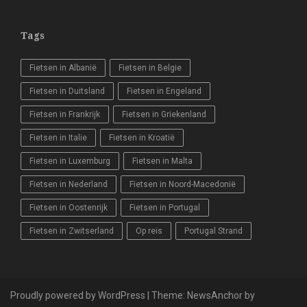
Tags
Fietsen in Albanië
Fietsen in Belgie
Fietsen in Duitsland
Fietsen in Engeland
Fietsen in Frankrijk
Fietsen in Griekenland
Fietsen in Italie
Fietsen in Kroatië
Fietsen in Luxemburg
Fietsen in Malta
Fietsen in Nederland
Fietsen in Noord-Macedonië
Fietsen in Oostenrijk
Fietsen in Portugal
Fietsen in Zwitserland
Op reis
Portugal Strand
Proudly powered by WordPress
|
Theme:
NewsAnchor
by