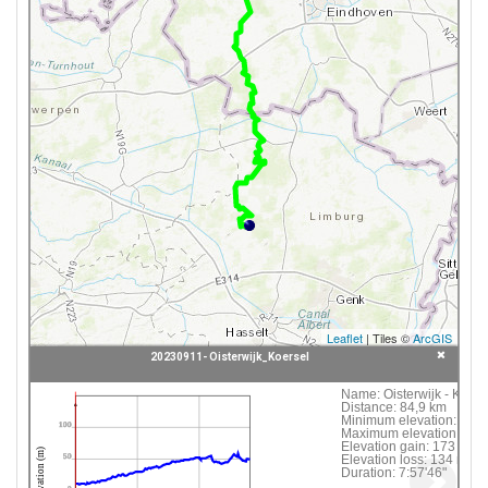
Leaflet
| Tiles ©
ArcGIS
20230911- Oisterwijk_Koersel
Click following button or element on the map to
Name:
Oisterwijk - Koers
Distance:
84,9 km
see information about it.
Minimum elevation:
9 m
100
Maximum elevation:
59 
Elevation gain:
173 m
 20230911- Oisterwijk_Koersel
Elevation (m)
Elevation loss:
134 m
50
Duration:
7:57'46"