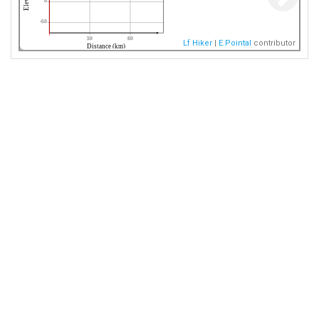
0
-50
30
60
Lf Hiker
|
E.Pointal
contributor
Distance (km)