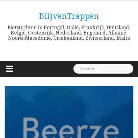
Skip
to
BlijvenTrappen
content
Fietstochten in Portugal, Italië, Frankrijk, Duitsland,
België, Oostenrijk, Nederland, Engeland, Albanië,
Noord-Macedonië, Griekenland, Zwitserland, Malta
Zoeken
naar: