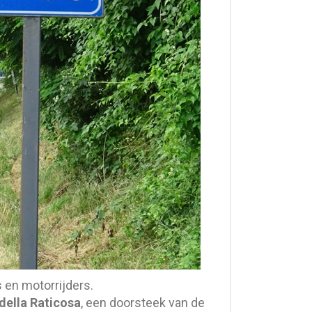
s en motorrijders.
della Raticosa
, een doorsteek van de