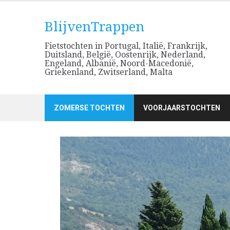
Skip
to
BlijvenTrappen
content
Fietstochten in Portugal, Italië, Frankrijk,
Duitsland, België, Oostenrijk, Nederland,
Engeland, Albanië, Noord-Macedonië,
Griekenland, Zwitserland, Malta
ZOMERSE TOCHTEN
VOORJAARSTOCHTEN