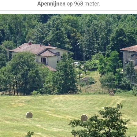
Apennijnen
op 968 meter.