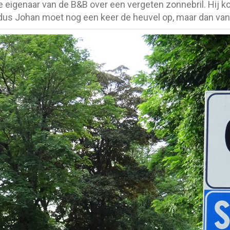
de eigenaar van de B&B over een vergeten zonnebril. Hij 
 dus Johan moet nog een keer de heuvel op, maar dan va