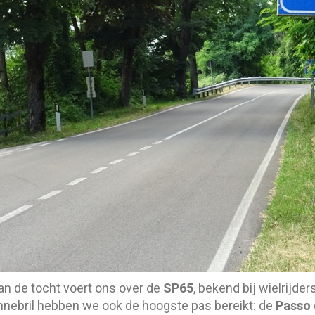
van de tocht voert ons over de
SP65
, bekend bij wielrijder
nebril hebben we ook de hoogste pas bereikt: de
Passo 