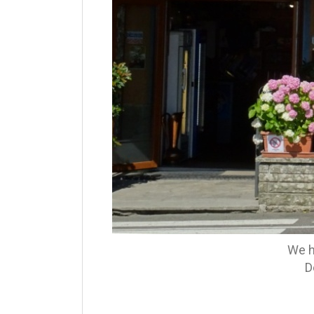
We h
D