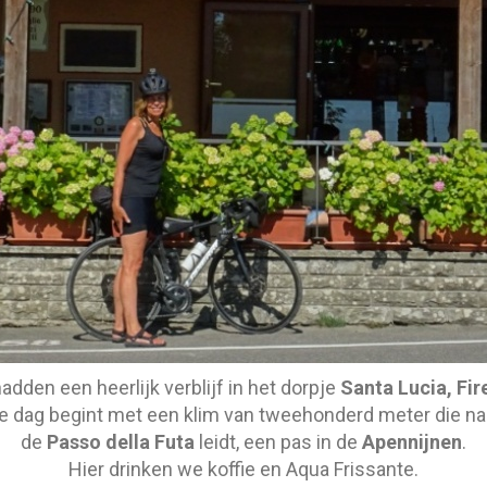
adden een heerlijk verblijf in het dorpje
Santa Lucia, Fi
e dag begint met een klim van tweehonderd meter die na
de
Passo della Futa
leidt, een pas in de
Apennijnen
.
Hier drinken we koffie en Aqua Frissante.