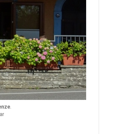
renze
.
ar