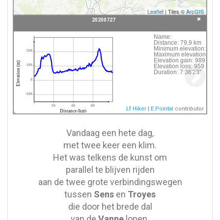
Leaflet
| Tiles ©
ArcGIS
20200727
Click following button or element on the map to
Name:
Distance:
79,9 km
see information about it.
Minimum elevation:
23 
200
Maximum elevation:
224
Elevation gain:
989 m
 20200727
Elevation (m)
Elevation loss:
959 m
100
Duration:
7:36'23"
0
-100
20
40
60
Lf Hiker
|
E.Pointal
contributor
Distance (km)
Vandaag een hete dag,
met twee keer een klim.
Het was telkens de kunst om
parallel te blijven rijden
aan de twee grote verbindingswegen
tussen
Sens
en
Troyes
die door het brede dal
van de
Vanne
lopen.