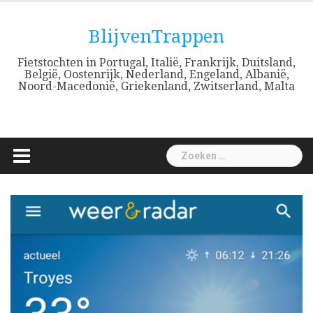
Skip
to
BlijvenTrappen
content
Fietstochten in Portugal, Italië, Frankrijk, Duitsland,
België, Oostenrijk, Nederland, Engeland, Albanië,
Noord-Macedonië, Griekenland, Zwitserland, Malta
Zoeken
naar: