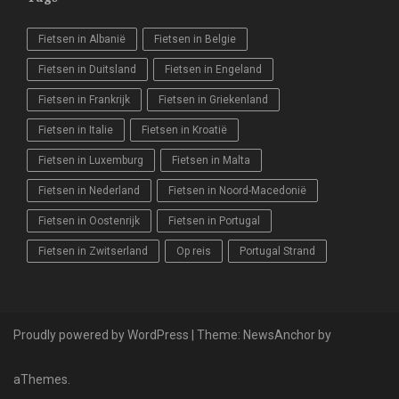
Fietsen in Albanië
Fietsen in Belgie
Fietsen in Duitsland
Fietsen in Engeland
Fietsen in Frankrijk
Fietsen in Griekenland
Fietsen in Italie
Fietsen in Kroatië
Fietsen in Luxemburg
Fietsen in Malta
Fietsen in Nederland
Fietsen in Noord-Macedonië
Fietsen in Oostenrijk
Fietsen in Portugal
Fietsen in Zwitserland
Op reis
Portugal Strand
Proudly powered by WordPress
|
Theme:
NewsAnchor
by
aThemes.