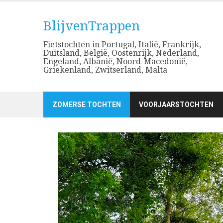
Skip
to
BlijvenTrappen
content
Fietstochten in Portugal, Italië, Frankrijk,
Duitsland, België, Oostenrijk, Nederland,
Engeland, Albanië, Noord-Macedonië,
Griekenland, Zwitserland, Malta
ZOMERSE TOCHTEN
VOORJAARSTOCHTEN