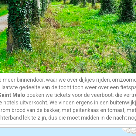
e meer binnendoor, waar we over dijkjes rijden, omzoom
laatste gedeelte van de tocht toch weer over een fietsp
Saint Malo
boeken we tickets voor de veerboot: die vert
lle hotels uitverkocht. We vinden ergens in een buitenwij
rom brood van de bakker, met geitenkaas en tomaat, met e
achterband lek te zijn, dus die moet midden in de nacht n