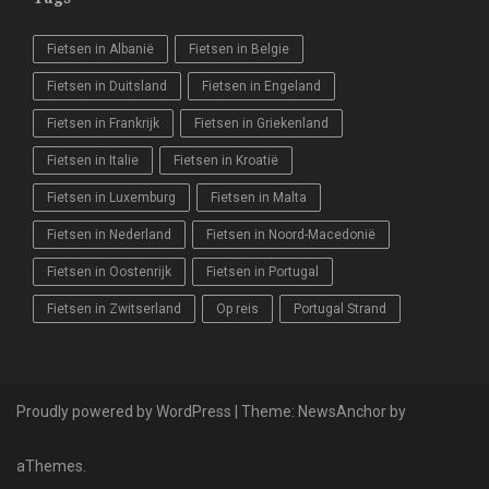
Fietsen in Albanië
Fietsen in Belgie
Fietsen in Duitsland
Fietsen in Engeland
Fietsen in Frankrijk
Fietsen in Griekenland
Fietsen in Italie
Fietsen in Kroatië
Fietsen in Luxemburg
Fietsen in Malta
Fietsen in Nederland
Fietsen in Noord-Macedonië
Fietsen in Oostenrijk
Fietsen in Portugal
Fietsen in Zwitserland
Op reis
Portugal Strand
Proudly powered by WordPress
|
Theme:
NewsAnchor
by
aThemes.