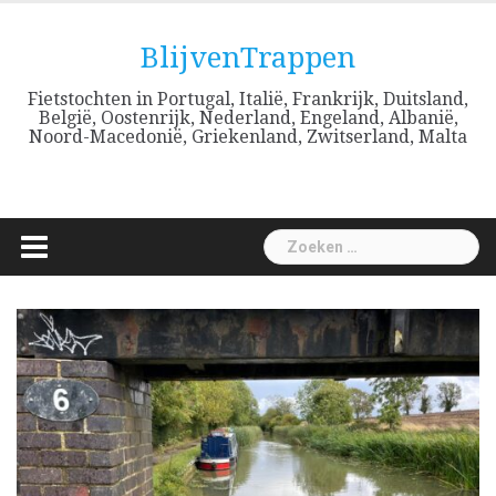
Skip
to
BlijvenTrappen
content
Fietstochten in Portugal, Italië, Frankrijk, Duitsland,
België, Oostenrijk, Nederland, Engeland, Albanië,
Noord-Macedonië, Griekenland, Zwitserland, Malta
Zoeken
naar: