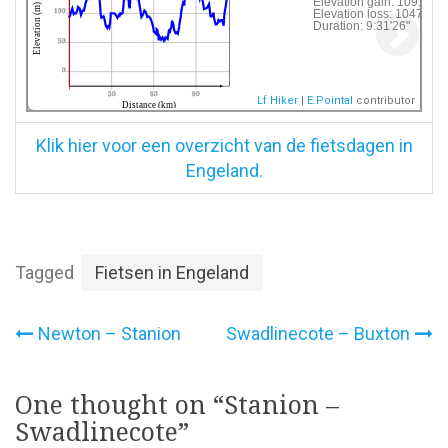
Elevation gain:
1091 m
 20250904___Stanion___Swadlinecoat
Elevation (m)
Elevation loss:
1047 m
100
Duration:
9:31'26"
50
0
30
60
90
Lf Hiker
|
E.Pointal
contributor
Distance (km)
Klik hier voor een overzicht van de fietsdagen in
Engeland.
Tagged
Fietsen in Engeland
Bericht
Newton – Stanion
Swadlinecote – Buxton
navigatie
One thought on “
Stanion –
Swadlinecote
”