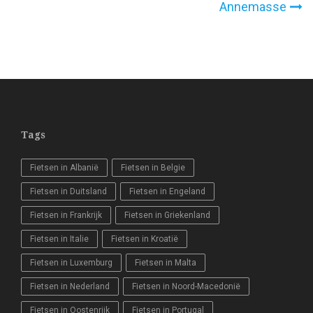
Annemasse
navigatie
Tags
Fietsen in Albanië
Fietsen in Belgie
Fietsen in Duitsland
Fietsen in Engeland
Fietsen in Frankrijk
Fietsen in Griekenland
Fietsen in Italie
Fietsen in Kroatië
Fietsen in Luxemburg
Fietsen in Malta
Fietsen in Nederland
Fietsen in Noord-Macedonië
Fietsen in Oostenrijk
Fietsen in Portugal