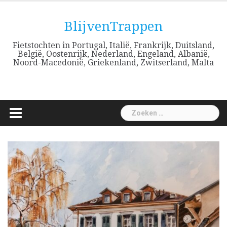
Skip
to
BlijvenTrappen
content
Fietstochten in Portugal, Italië, Frankrijk, Duitsland,
België, Oostenrijk, Nederland, Engeland, Albanië,
Noord-Macedonië, Griekenland, Zwitserland, Malta
Zoeken
naar: