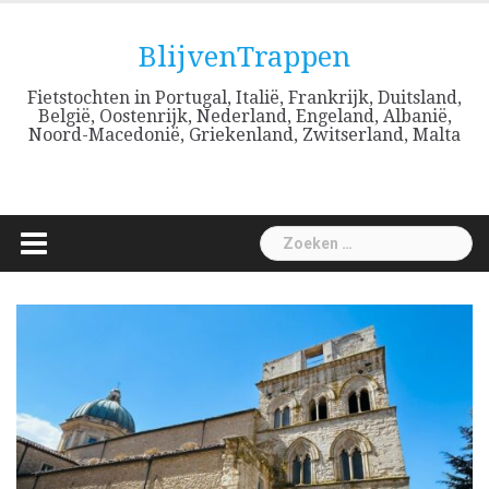
Skip
to
BlijvenTrappen
content
Fietstochten in Portugal, Italië, Frankrijk, Duitsland,
België, Oostenrijk, Nederland, Engeland, Albanië,
Noord-Macedonië, Griekenland, Zwitserland, Malta
Zoeken
naar: