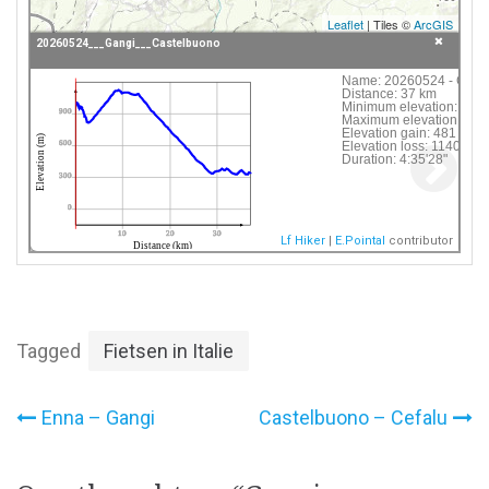
Leaflet
| Tiles ©
ArcGIS
20260524___Gangi___Castelbuono
Click following button or element on the map to
Name:
20260524 - Gangi
Distance:
37 km
see information about it.
Minimum elevation:
323
900
Maximum elevation:
112
Elevation gain:
481 m
 20260524___Gangi___Castelbuono
Elevation (m)
Elevation loss:
1140 m
600
Duration:
4:35'28"
300
0
10
20
30
Lf Hiker
|
E.Pointal
contributor
Distance (km)
Tagged
Fietsen in Italie
Bericht
Enna – Gangi
Castelbuono – Cefalu
navigatie