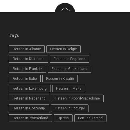
Tags
Fietsen in Albanië
Fietsen in Belgie
Fietsen in Duitsland
Fietsen in Engeland
Fietsen in Frankrijk
Fietsen in Griekenland
Fietsen in Italie
Fietsen in Kroatië
Fietsen in Luxemburg
Fietsen in Malta
Fietsen in Nederland
Fietsen in Noord-Macedonië
Fietsen in Oostenrijk
Fietsen in Portugal
Fietsen in Zwitserland
Op reis
Portugal Strand