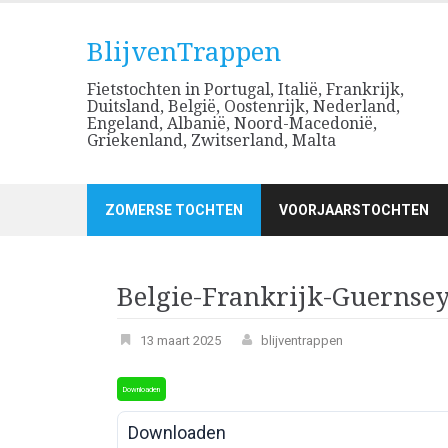
Skip
to
BlijvenTrappen
content
Fietstochten in Portugal, Italië, Frankrijk,
Duitsland, België, Oostenrijk, Nederland,
Engeland, Albanië, Noord-Macedonië,
Griekenland, Zwitserland, Malta
ZOMERSE TOCHTEN
VOORJAARSTOCHTEN
Belgie-Frankrijk-Guernse
13 maart 2025
blijventrappen
Downloaden
Downloaden