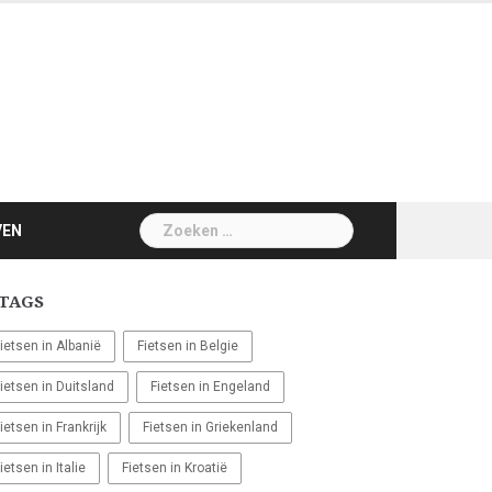
Zoeken
VEN
naar:
TAGS
ietsen in Albanië
Fietsen in Belgie
ietsen in Duitsland
Fietsen in Engeland
ietsen in Frankrijk
Fietsen in Griekenland
ietsen in Italie
Fietsen in Kroatië