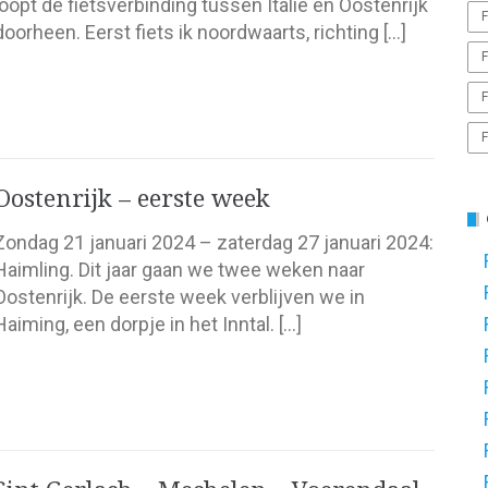
loopt de fietsverbinding tussen Italië en Oostenrijk
F
doorheen. Eerst fiets ik noordwaarts, richting […]
F
F
F
Oostenrijk – eerste week
Zondag 21 januari 2024 – zaterdag 27 januari 2024:
Haimling. Dit jaar gaan we twee weken naar
Oostenrijk. De eerste week verblijven we in
Haiming, een dorpje in het Inntal. […]